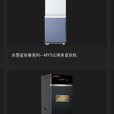
水墨蓝轻奢系列—MY5云商务直饮机