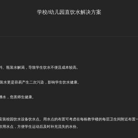
学校/幼儿园直饮水解决方案
料、瓶装水解渴，导致学生饮水不便且成本较高。
桶装水更是容易产生二次污染，影响学生饮水健康。
沸水，危害师生健康。
安装校园饮水设备饮水点。用水点的布置可考虑在每栋教学楼的每层卫生间附近布置
饮用水点，方便学生运动后及时补充流失的水份。